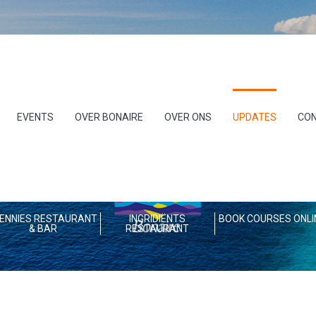
EVENTS
OVER BONAIRE
OVER ONS
UPDATES
CO
ENNIES RESTAURANT
INGRIDIËNTS
BOOK COURSES ONLI
& BAR
RESTAURANT