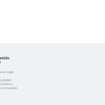
stelde
n
telde Vragen
ngsbeleid
Conditions
e Voorwaarden