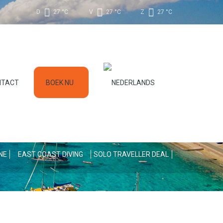
D
27 °
C
V
27 °
C
Z
27 °
C
NTACT
BOEK NU
NE
EAST COAST DIVING
SOLO TRAVELLER DEAL