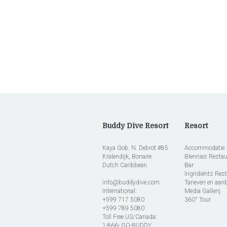
Buddy Dive Resort
Resort
Kaya Gob. N. Debrot #85
Accommodatie
Kralendijk, Bonaire
Blennies Restau
Dutch Caribbean
Bar
Ingridiënts Res
info@buddydive.com
Tarieven en aan
International:
Media Gallerij
+599 717 5080
360° Tour
+599 789 5080
Toll Free US/Canada:
1-866- GO-BUDDY