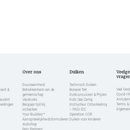
Over ons
Duiken
Veelge
vrage
Duurzaamheid
Technisch Duiken
Veel Ges
rant &
Betrokkenheid van de
Bonaire TeK
Covid-19
gemeenschap
Duikcursussen & Prijzen
Annuleri
taurant
Vacatures
Kids Sea Camp
Terms & 
biedingen
Bespaar tijd bij
Instructeur Ontwikkeling
Algemen
inchecken
– PADI IDC
Your Buddies™
Operation CCR
Aansprakelijkheidsformulieren
Duiken voor kinderen
duikshop
Reis Partners