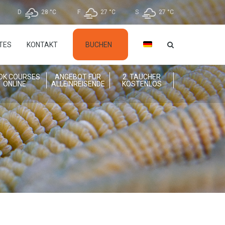
D
28 °
C
F
27 °
C
S
27 °
C
TES
KONTAKT
BUCHEN
OK COURSES
ANGEBOT FÜR
2. TAUCHER
ONLINE
ALLEINREISENDE
KOSTENLOS