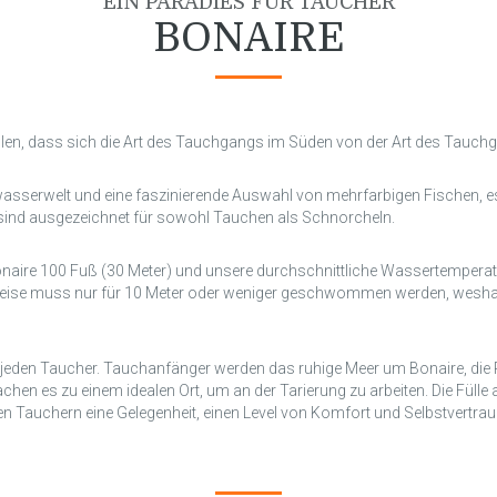
EIN PARADIES FÜR TAUCHER
BONAIRE
llen, dass sich die Art des Tauchgangs im Süden von der Art des Tauch
sserwelt und eine faszinierende Auswahl von mehrfarbigen Fischen, es 
 sind ausgezeichnet für sowohl Tauchen als Schnorcheln.
onaire 100 Fuß (30 Meter) und unsere durchschnittliche Wassertemperatu
eise muss nur für 10 Meter oder weniger geschwommen werden, weshalb 
eden Taucher. Tauchanfänger werden das ruhige Meer um Bonaire, die Rif
n es zu einem idealen Ort, um an der Tarierung zu arbeiten. Die Fülle a
 Tauchern eine Gelegenheit, einen Level von Komfort und Selbstvertrauen