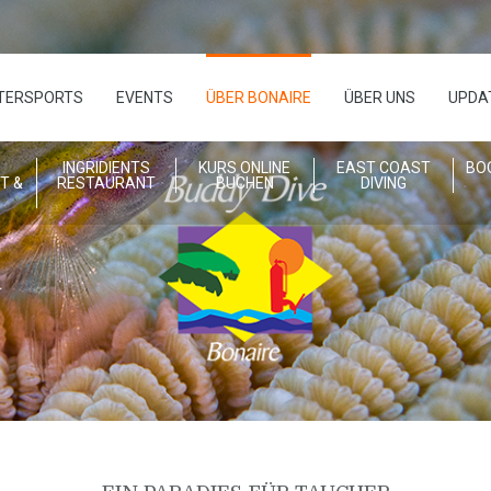
TERSPORTS
EVENTS
ÜBER BONAIRE
ÜBER UNS
UPDA
S
INGRIDIENTS
KURS ONLINE
EAST COAST
BO
T &
RESTAURANT
BUCHEN
DIVING