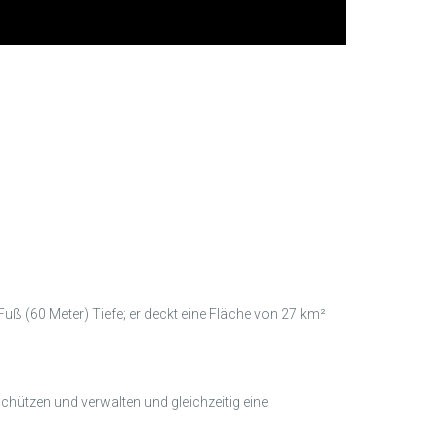
ß (60 Meter) Tiefe; er deckt eine Fläche von 27 km²
schützen und verwalten und gleichzeitig eine