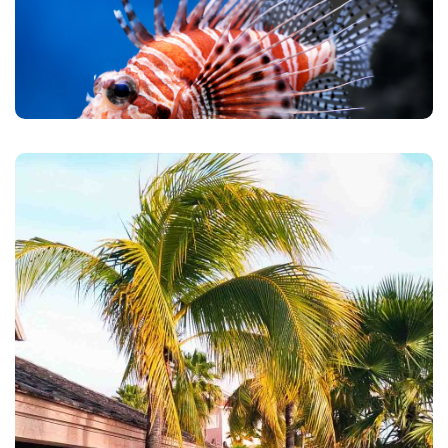
Preise: $185
Buchen Sie den Lionfish Hunter Kurs
3/3/3
Mahlzeitenpaket
3x Mittagessen
3x Abendessen
9x Getränke (Bier, Hauswein, Softdrinks)