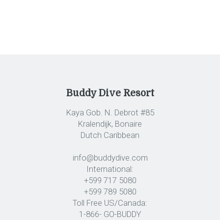
Buddy Dive Resort
Kaya Gob. N. Debrot #85
Kralendijk, Bonaire
Dutch Caribbean
info@buddydive.com
International:
+599 717 5080
+599 789 5080
Toll Free US/Canada:
1-866- GO-BUDDY